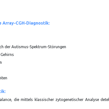
le Array-CGH-Diagnostik:
ich der Autismus-Spektrum-Störungen
 Gehirns
en
iten
ik:
ance, die mittels klassischer zytogenetischer Analyse detek