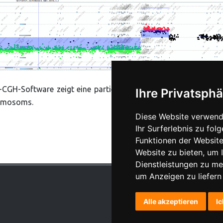
-CGH-Software zeigt eine partielle Monosomie (grün), gefolg
Ihre Privatsphä
hromosoms.
Diese Website verwend
Ihr Surferlebnis zu fo
Funktionen der Websit
Website zu bieten
,
um I
Dienstleistungen zu me
um Anzeigen zu liefern 
Alle akzeptieren
Ic