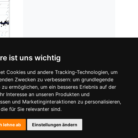
t von
re ist uns wichtig
et Cookies und andere Tracking-Technologien, um
lgenden Zwecken zu verbessern:
um grundlegende
e zu ermöglichen
,
um ein besseres Erlebnis auf der
hr Interesse an unseren Produkten und
ssen und Marketinginteraktionen zu personalisieren
,
die für Sie relevanter sind
.
humangenetik@gencik.com
·
01 95 80 164
h lehne ab
Einstellungen ändern
Datenschutz
/
Cookies