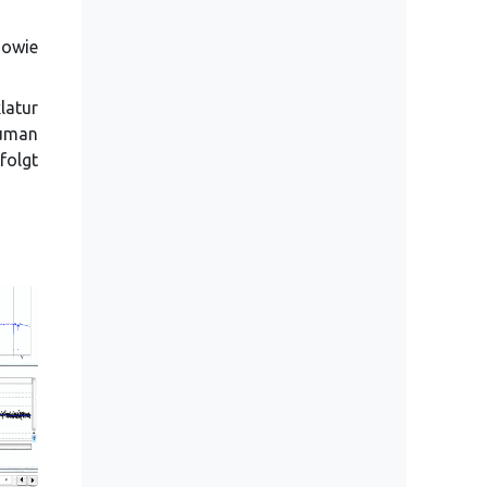
sowie
latur
Human
folgt