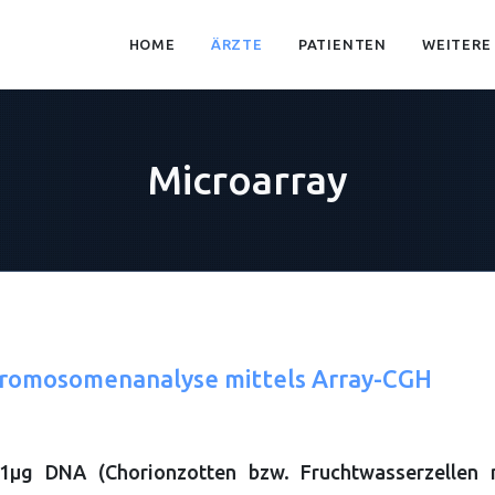
HOME
ÄRZTE
PATIENTEN
WEITERE
Microarray
romosomenanalyse mittels Array-CGH
1µg DNA (Chorionzotten bzw. Fruchtwasserzellen 