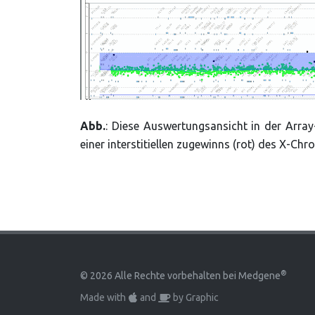
Abb.
: Diese Auswertungsansicht in der Array
einer interstitiellen zugewinns (rot) des X-C
®
©
2026 Alle Rechte vorbehalten bei Medgene
Made with
and
by
Graphic