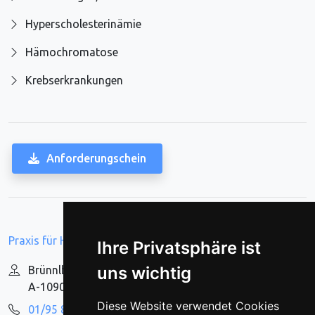
Hyperscholesterinämie
Hämochromatose
Krebserkrankungen
Anforderungschein
Praxis für Humangenetik Wien
Ihre Privatsphäre ist
uns wichtig
Brünnlbadgasse 15
A-1090 Wien
Diese Website verwendet Cookies
01/95 80 164