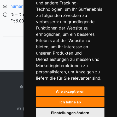
und andere Tracking-
humangenetik@gencik.com
Technologien, um Ihr Surferlebnis
Di – Do: 9.00 – 16.00 Uhr
zu folgenden Zwecken zu
Fr: 9.00 – 14.00 Uhr
verbessern:
um grundlegende
Funktionen der Website zu
ermöglichen
,
um ein besseres
Erlebnis auf der Website zu
bieten
,
um Ihr Interesse an
unseren Produkten und
Dienstleistungen zu messen und
Marketinginteraktionen zu
personalisieren
,
um Anzeigen zu
liefern die für Sie relevanter sind
.
®
©
2026 Alle Rechte vorbehalten bei Medgene
Alle akzeptieren
Made with
and
by
Graphic
Ich lehne ab
humangenetik@gencik.com
·
01 95 80 164
Einstellungen ändern